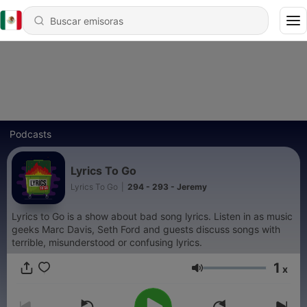
Podcasts
Lyrics To Go
Lyrics To Go
|
294 - 293 - Jeremy
Lyrics to Go is a show about bad song lyrics. Listen in as music
geeks Marc Davis, Seth Ford and guests discuss songs with
terrible, misunderstood or confusing lyrics.
1
x
Volumen