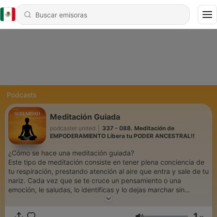
Podcasts
Meditación Guiada
podcaster united
|
337 - 088. Meditación de
EMPODERAMIENTO Libera tu PODER ANCESTRAL!!
¿Cómo se hace una meditación guiada?
Este tipo de meditación consiste en tener plena conciencia de
tu respiración, prestando atención al aire que entra y sale de tu
nariz. Cada vez que se te cruce un pensamiento o una
emoción, le saludas, lo identificas y lo dejas marchar sin
penalizarte por la visita
1