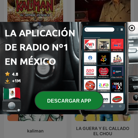
Kalimán | 01 Los
Relatos por Santiago
Profanadores de Tumbas
Segovia
-1963
DESCARGAR APP
LA GUERA Y EL CALLADO
kaliman
EL CHOU