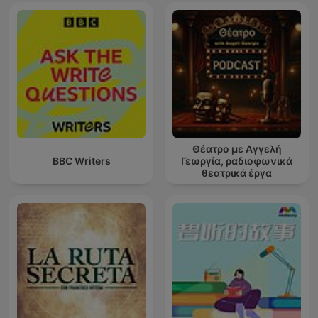
Θέατρο με Αγγελή
BBC Writers
Γεωργία, ραδιοφωνικά
θεατρικά έργα