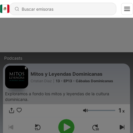
Podcasts
Mitos y Leyendas Dominicanas
Cristian Diaz
|
13 - EP13 - Cábalas Dominicanas
Exploramos a fondo los mitos y leyendas de la cultura
dominicana.
1
x
Volumen