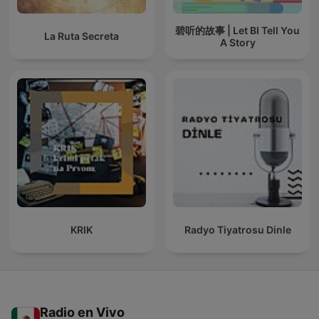
碧听的故事 | Let BI Tell You
La Ruta Secreta
A Story
KRIK
Radyo Tiyatrosu Dinle
Radio en Vivo