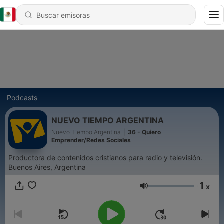
Podcasts
NUEVO TIEMPO ARGENTINA
Nuevo Tiempo Argentina
|
36 - Quiero
Emprender/Redes Sociales
Productora de contenidos cristianos para radio y televisión.
Buenos Aires, Argentina
1
x
Volumen