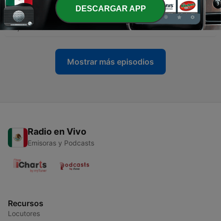
DESCARGAR APP
-
2043
Anziani d'estate: le regole per stare bene
20 jul. 2026
Mostrar más episodios
Radio en Vivo
Emisoras y Podcasts
Recursos
Locutores