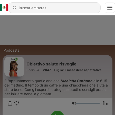
Podcasts
Obiettivo salute risveglio
Radio 24
|
2047 - Luglio: il mese delle aspettative
È l'appuntamento quotidiano con
Nicoletta Carbone
alle 6.15
del mattino. Il tempo di un caffè e una chiacchiera che aiuta a
stare bene. Con gli esperti strategie, metodi e consigli pratici
per iniziare bene la giornata.
1
x
Volumen