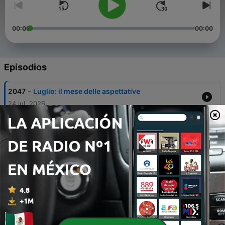
00:00
00:00
Episodios
-
2047
Luglio: il mese delle aspettative
24 jul. 2026
-
2046
Caldo, aria condizionata e allergie: come
proteggere il naso d’estate
23 jul. 2026
-
2045
Prostata e risvegli notturni: quando alzarsi per
urinare è un campanello d'allarme
22 jul. 2026
-
2044
Quando la vita cambia i programmi: l'emofilia e
il coraggio di continuare a progettare
21 jul. 2026