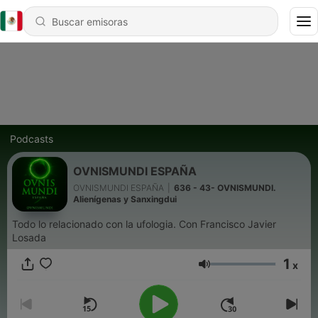
Podcasts
OVNISMUNDI ESPAÑA
OVNISMUNDI ESPAÑA
|
636 - 43- OVNISMUNDI.
Alienígenas y Sanxingdui
Todo lo relacionado con la ufologia. Con Francisco Javier
Losada
1
x
Volumen