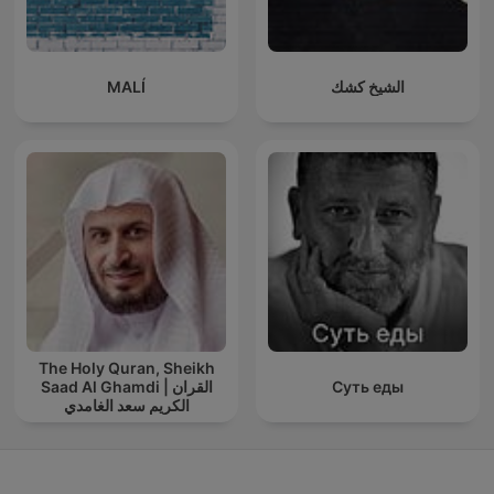
MALÍ
الشيخ كشك
The Holy Quran, Sheikh
Saad Al Ghamdi | القران
Суть еды
الكريم سعد الغامدي