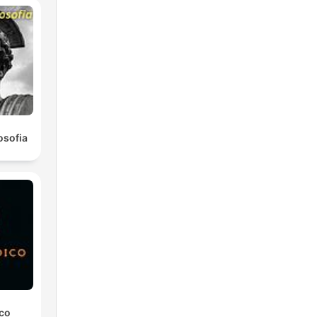
osofia
ico