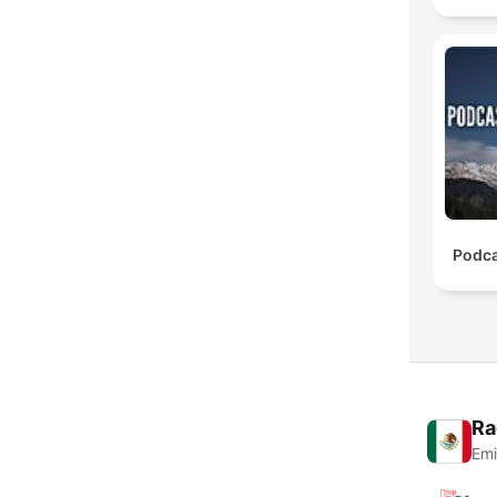
Podca
Ra
Emi