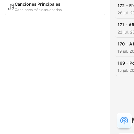
Canciones Principales
-
172
Fé
Canciones más escuchadas
26 jul. 
-
171
Af
22 jul. 
-
170
A 
19 jul. 2
-
169
Po
15 jul. 2