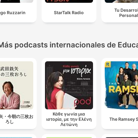
Tu Desarro
ego Ruzzarin
StarTalk Radio
Personal
Más podcasts internacionales de Educ
Κάθε γωνία μια
矢・今朝の三枚お
ιστορία, με την Ελένη
The Ramsey 
ろし
Λετώνη