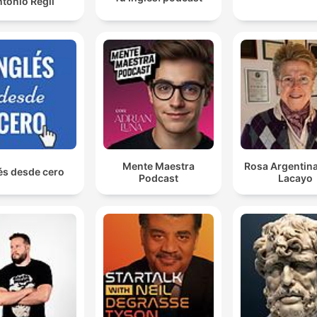
tonio Regil
Mente Maestra
Rosa Argentina
és desde cero
Podcast
Lacayo