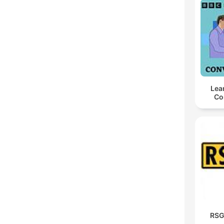
Lea
Co
RSG