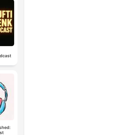
dcast
shed:
st