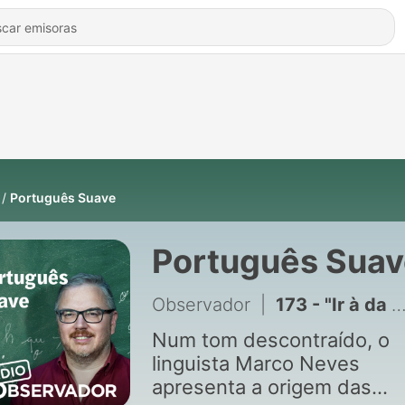
Português Suave
Português Suav
Observador
|
173 - "Ir à da Maria" é um regionalismo do Algarve?
Num tom descontraído, o
linguista Marco Neves
apresenta a origem das