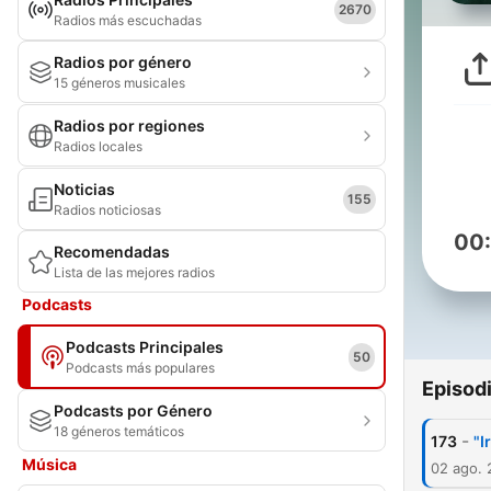
2670
Radios más escuchadas
Radios por género
15 géneros musicales
Radios por regiones
Radios locales
Noticias
155
Radios noticiosas
00
Recomendadas
Lista de las mejores radios
Podcasts
Podcasts Principales
50
Podcasts más populares
Episod
Podcasts por Género
18 géneros temáticos
-
173
"I
Música
02 ago.