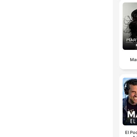
Ma
El Po