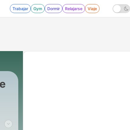
Trabajar
Gym
Dormir
Relajarse
Viaje
e