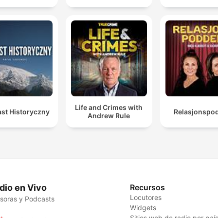
Life and Crimes with
st Historyczny
Relasjonspo
Andrew Rule
dio en Vivo
Recursos
Locutores
soras y Podcasts
Widgets
Sitios web de radio por paí