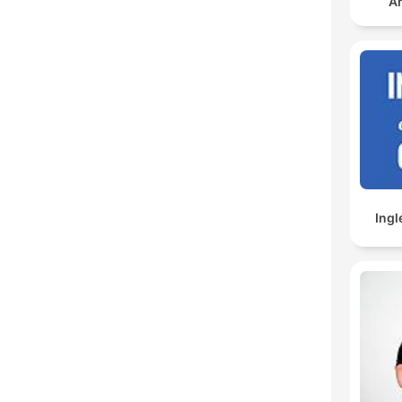
An
Ingl