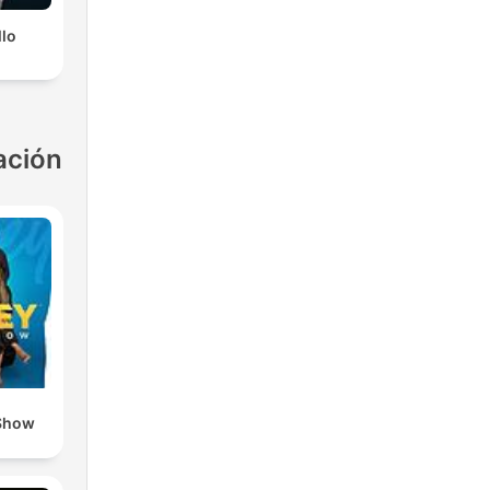
llo
ación
Show