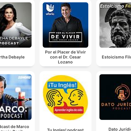
Por el Placer de Vivir
rtha Debayle
con el Dr. Cesar
Estoicismo Fil
Lozano
dcast de Marco
Dato Juríd
Tu Ingles! podcast