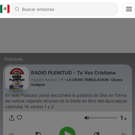
Podcasts
RADIO PLENITUD - Tu Voz Cristiana
Agapito Aponte
|
1 - LA GRAN TRIBULACION- Úlcera
maligna
En este Podcast usted escuchará la palabra de Dios en forma
de noticia viajando atraves de la biblia en libro del Apocalipsis
capitulos 16 versos 1 y 2
1
x
Volumen