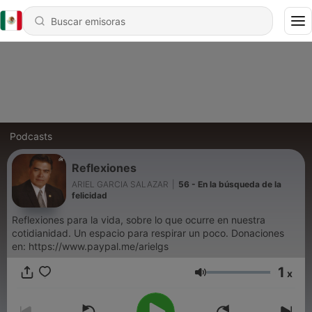
Podcasts
Reflexiones
ARIEL GARCIA SALAZAR
|
56 - En la búsqueda de la
felicidad
Reflexiones para la vida, sobre lo que ocurre en nuestra
cotidianidad. Un espacio para respirar un poco. Donaciones
en: https://www.paypal.me/arielgs
1
x
Volumen