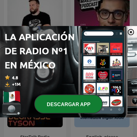
Diego Ruzzarin
Mente Maestra Podcast
DESCARGAR APP
StarTalk Radio
English, please