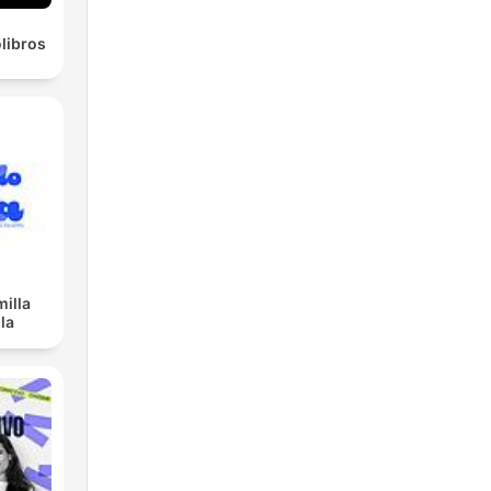
olibros
illa
la