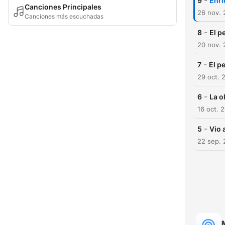
-
9
Enri
Canciones Principales
26 nov.
Canciones más escuchadas
-
8
El p
20 nov.
-
7
El p
29 oct. 
-
6
La o
16 oct. 
-
5
Vio 
22 sep.