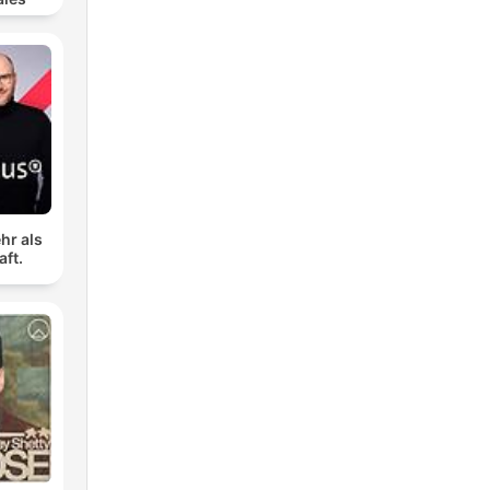
hr als
aft.