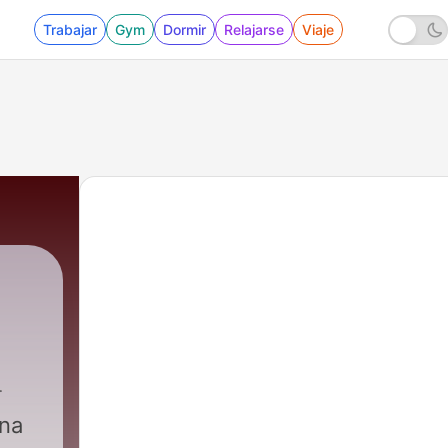
Trabajar
Gym
Dormir
Relajarse
Viaje
una