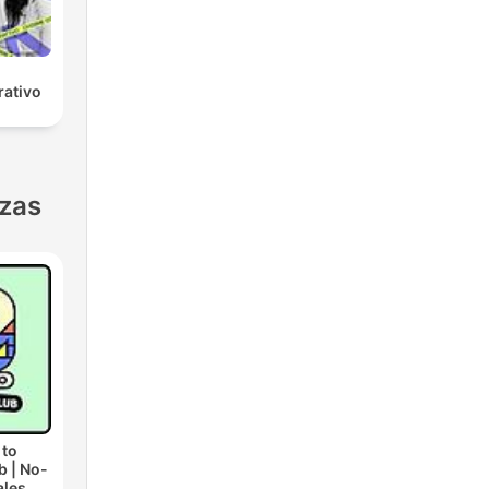
ativo
nzas
 to
b | No-
ales