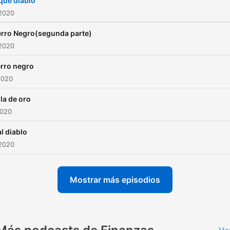
que diablo
 2020
erro Negro(segunda parte)
 2020
erro negro
2020
lla de oro
2020
al diablo
 2020
Mostrar más episodios