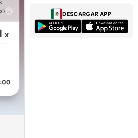
s
con
DESCARGAR APP
as
1
x
:00