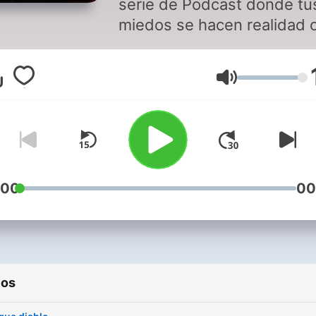
serie de Podcast donde tu
miedos se hacen realidad 
las historias de las person
que han vivido un evento
Volumen
paranormal...
:00
00
ios