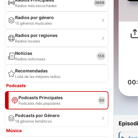
2669
Radios más escuchadas
Radios por género
15 géneros musicales
Radios por regiones
Radios locales
Noticias
155
Radios noticiosas
Recomendadas
Lista de las mejores radios
00
Podcasts
Podcasts Principales
50
Podcasts más populares
Podcasts por Género
18 géneros temáticos
Episod
Música