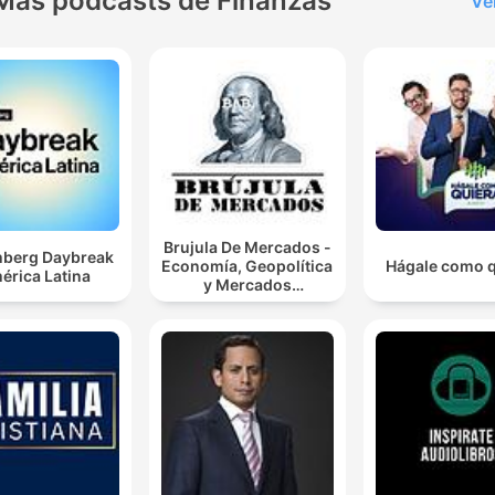
Más podcasts de Finanzas
Ve
Brujula De Mercados -
berg Daybreak
Economía, Geopolítica
Hágale como q
érica Latina
y Mercados
Financieros.