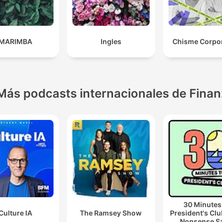
MARIMBA
Ingles
Chisme Corpor
Más podcasts internacionales de Fina
30 Minutes
Culture IA
The Ramsey Show
President's Clu
Nonsense S