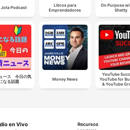
Libros para
On Purpose wi
 Jota Podcast
Emprendedores
Shetty
YouTube Succ
ュース 今日の気
Money News
YouTube for Bu
になる話題
& YouTube Gr
Video Marke
dio en Vivo
Recursos