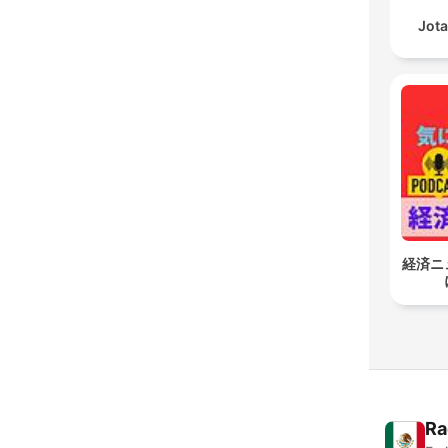
Jota
経済ニ
Ra