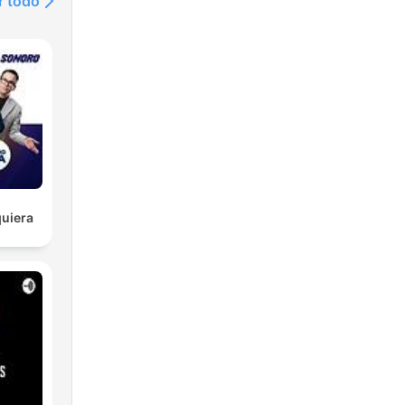
r todo
uiera