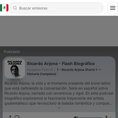
Podcasts
Ricardo Arjona - Flash Biográfico
Inception Point AI
|
7 - Ricardo Arjona (Parte 1 —
Historia Completa)
Ricardo Arjona: la vida y el momento presente del ícono latino
que está definiendo la conversación. Serie en español sobre
Ricardo Arjona, narrada con reverencia y rigor. En este podcast
biográfico exploramos la fascinante trayectoria del artista
guatemalteco que revolucionó la balada romántica y conquistó
el corazón de millones. Desde sus humildes inicios en
Jocotenango hasta convertirse en el poeta de la canción
1