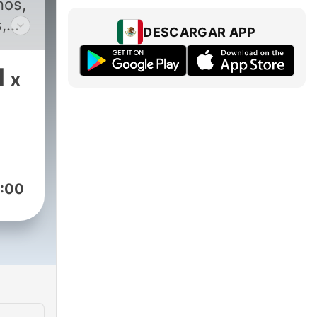
nos,
,
DESCARGAR APP
que
1
x
:00