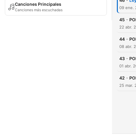
-
46
Ley
Canciones Principales
09 ene.
Canciones más escuchadas
-
45
PO
22 abr. 
-
44
POD
08 abr. 
-
43
POD
01 abr. 
-
42
POD
25 mar. 