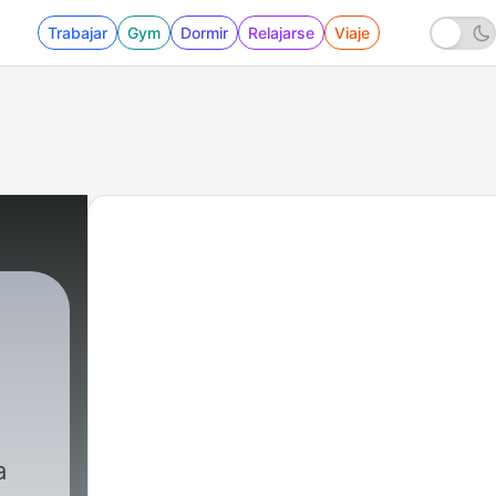
Trabajar
Gym
Dormir
Relajarse
Viaje
 - Leyenda Urbana de Monterrey: La niña de l
a