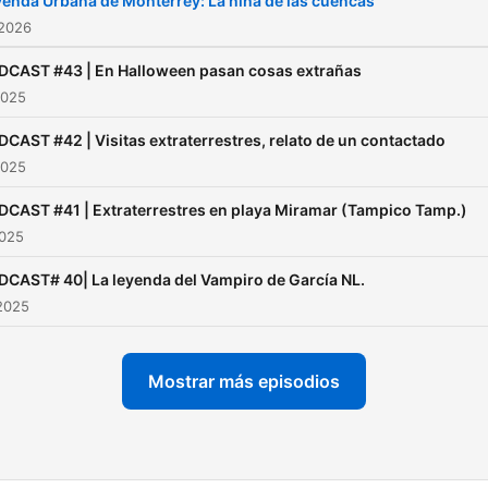
enda Urbana de Monterrey: La niña de las cuencas
 2026
DCAST #43 | En Halloween pasan cosas extrañas
2025
CAST #42 | Visitas extraterrestres, relato de un contactado
2025
CAST #41 | Extraterrestres en playa Miramar (Tampico Tamp.)
2025
CAST# 40| La leyenda del Vampiro de García NL.
2025
Mostrar más episodios