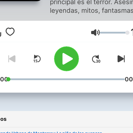
principal es el terror. Asesi
leyendas, mitos, fantasmas
aparecidos, cine y todo lo 
sea de terror.
Volumen
:00
00
ios