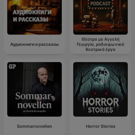
Θέατρο με Αγγελή
Аудиокниги и рассказы
Γεωργία, ραδιοφωνικά
θεατρικά έργα
Sommarnovellen
Horror Stories