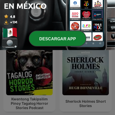
Relatos por Santiago
Kalimán | 10 La Atlántida
Segovia
La Ciudad Perdida - 1966
Más podcasts internacionales de Ficción
DESCARGAR APP
Kwentong Takipsilim
Sherlock Holmes Short
Pinoy Tagalog Horror
Stories
Stories Podcast