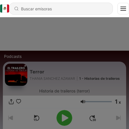
Podcasts
Terror
THANIA SANCHEZ AZAMAR
|
1 - Historias de traileros
Historia de traileros (terror)
1
x
Volumen