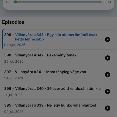
00:00
00:00
Episodios
-
399
Villanyóra #343 - Egy álló atomerőműnél csak
kettő lenne jobb
01 ago. 2026
-
398
Villanyóra #342 - Bekeményítenek
25 jul. 2026
-
397
Villanyóra #341 - Most tényleg vége van
18 jul. 2026
-
396
Villanyóra #340 - 36 ezer zöld rendszám tűnik el
11 jul. 2026
-
395
Villanyóra #339 - Ne légy bunkó villanyautós!
04 jul. 2026