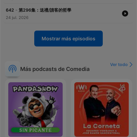
-
642
第296集：送禮/請客的哲學
24 jul. 2026
Mostrar más episodios
Ver todo
Más podcasts de Comedia