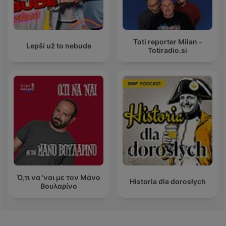
Toti reporter Milan -
Lepší už to nebude
Totiradio.si
Ό,τι να 'ναι με τον Μάνο
Historia dla dorosłych
Βουλαρίνο