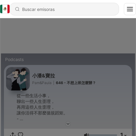
Podcasts
小潘&寶拉
Pam&Paula
|
646 - 不想上班怎麼辦？
從一些生活小事，
聊出一些人生歪理，
再用這些人生歪理，
讓你活得不那麼循規蹈矩。
-
商業合作信箱：janejanepp168@gmail.com
小潘IG：run_0305
1
寶拉IG：wan715
x