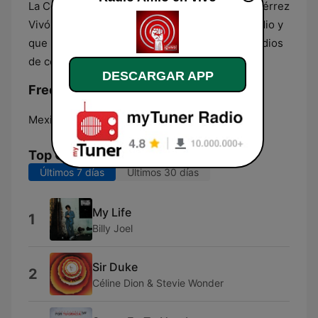
La Conferencia Amlo presentada por José Gutiérrez
Vivó es el programa más destacado en esta radio y
que mayor repercusión tiene en los demás medios
de comunicación.
DESCARGAR APP
Frecuencias Radio Amlo:
Mexico City:
Online
Top Canciones
Últimos 7 días
Últimos 30 días
My Life
1
Billy Joel
Sir Duke
2
Céline Dion & Stevie Wonder