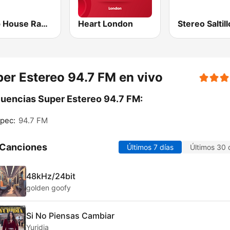
Deep House Radio
Heart London
er Estereo 94.7 FM en vivo
uencias Super Estereo 94.7 FM:
pec:
94.7 FM
 Canciones
Últimos 7 días
Últimos 30 
48kHz/24bit
golden goofy
Si No Piensas Cambiar
Yuridia