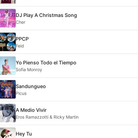
DJ Play A Christmas Song
Cher
PPCP
Feid
Yo Pienso Todo el Tiempo
Sofia Monroy
Sandungueo
Picus
A Medio Vivir
Eros Ramazzotti & Ricky Martin
Hey Tu