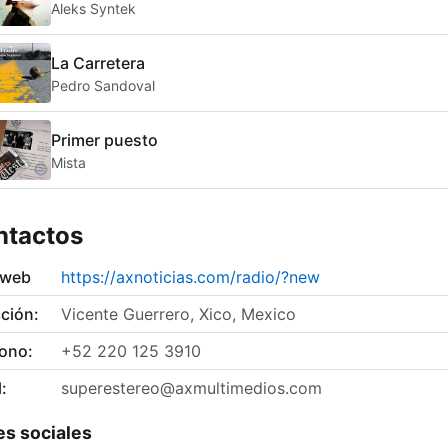
Aleks Syntek
La Carretera
Pedro Sandoval
Primer puesto
Mista
ntactos
 web
https://axnoticias.com/radio/?new
ción:
Vicente Guerrero, Xico, Mexico
fono:
+52 220 125 3910
:
superestereo@axmultimedios.com
s sociales