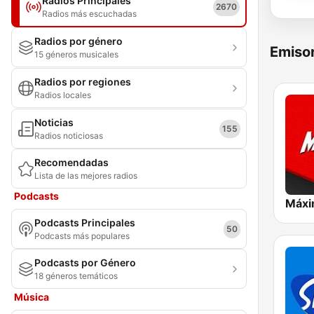
Radios Principales
2670
Radios más escuchadas
Radios por género
Emisor
15 géneros musicales
Radios por regiones
Radios locales
Noticias
155
Radios noticiosas
Recomendadas
Lista de las mejores radios
Podcasts
Máxi
Podcasts Principales
50
Podcasts más populares
Podcasts por Género
18 géneros temáticos
Música