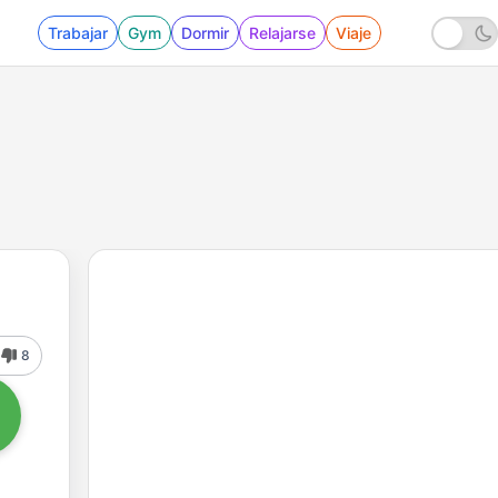
Trabajar
Gym
Dormir
Relajarse
Viaje
8