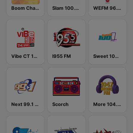
Boom Champions 94.1 FM
Slam 100.5 FM
WEFM 96.1 FM
Vibe CT 105.1 FM
I955 FM
Sweet 100 FM
Next 99.1 FM
Scorch
More 104.7 FM