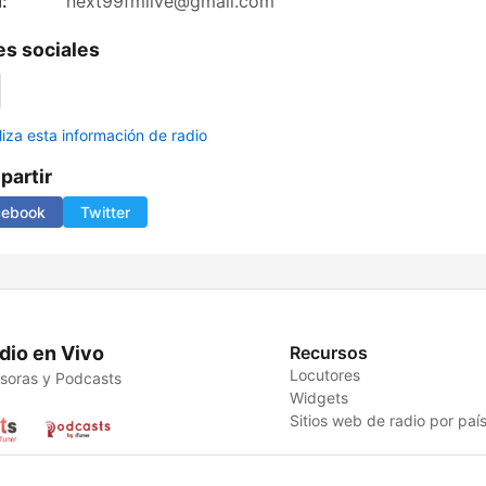
:
next99fmlive@gmail.com
s sociales
liza esta información de radio
artir
cebook
Twitter
dio en Vivo
Recursos
Locutores
soras y Podcasts
Widgets
Sitios web de radio por paí