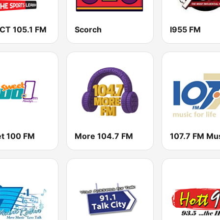
 CT 105.1 FM
Scorch
I955 FM
t 100 FM
More 104.7 FM