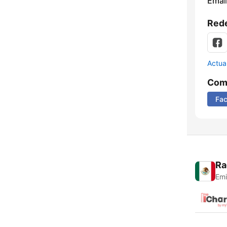
Email
Rede
Actua
Comp
Fa
Ra
Emi