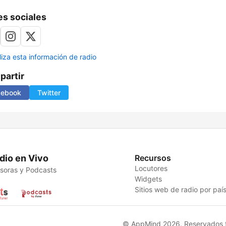
s sociales
liza esta información de radio
artir
cebook
Twitter
dio en Vivo
Recursos
Locutores
soras y Podcasts
Widgets
Sitios web de radio por paí
© AppMind 2026. Reservados t