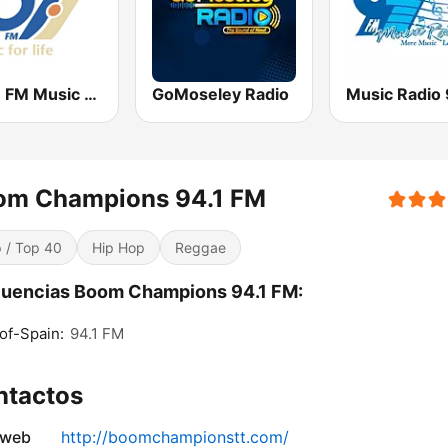
107.7 FM Music For Life
GoMoseley Radio
om Champions 94.1 FM
 / Top 40
Hip Hop
Reggae
cuencias Boom Champions 94.1 FM:
of-Spain:
94.1 FM
ntactos
 web
http://boomchampionstt.com/