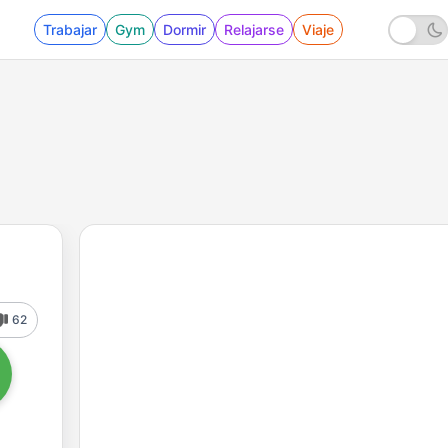
Trabajar
Gym
Dormir
Relajarse
Viaje
62