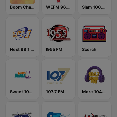
Boom Champions 94.1 FM
WEFM 96.1 FM
Slam 100.5 FM
Next 99.1 FM
I955 FM
Scorch
Sweet 100 FM
107.7 FM Music For Life
More 104.7 FM