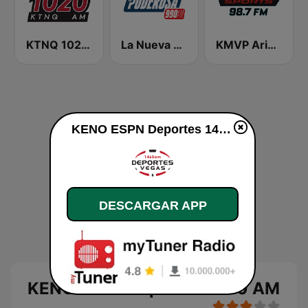
KTNQ 1020 AM
La Nueva Poderosa 990
KMVP Arizona Sports 98.7 FM
KENO ESPN Deportes 1460 AM en vivo
DESCARGAR APP
KENO ESPN Deportes 1460 AM