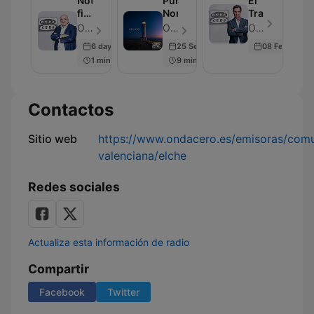
Noticias
Punta
El
fin
Norte
Transistor
de
OndaCero - Episodio 297
OndaCero - Episodio 300
OndaCero - Episodio 300
semana
6 days ago
25 Sep 2025
08 Feb 2024
1 min
9 min
Contactos
Sitio web
https://www.ondacero.es/emisoras/com
valenciana/elche
Redes sociales
Actualiza esta información de radio
Compartir
Facebook
Twitter