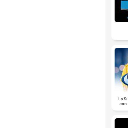
La S
con 