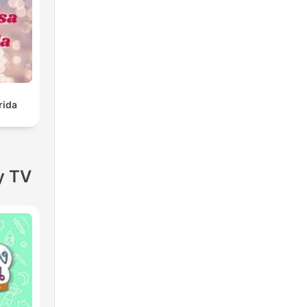
rida
y TV