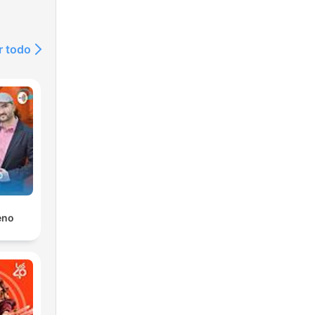
r todo
eno