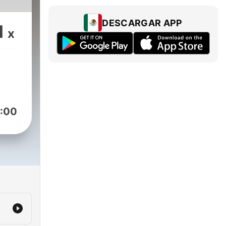
DESCARGAR APP
1
x
:00