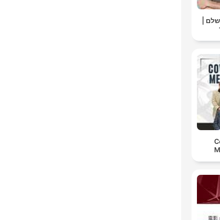
ושלם
C
M