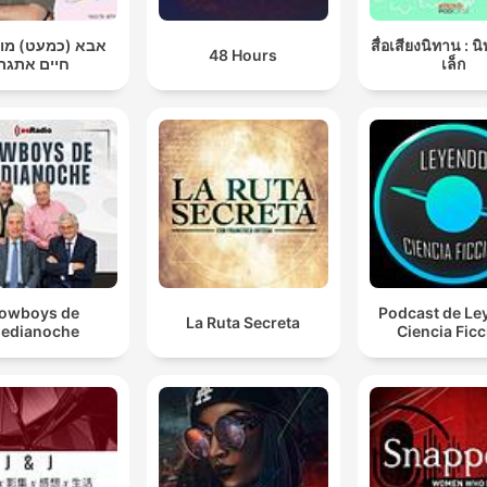
אבא (כמעט) מ |
สื่อเสียงนิทาน : น
48 Hours
חיים אתגר
เล็ก
owboys de
Podcast de Le
La Ruta Secreta
edianoche
Ciencia Fic