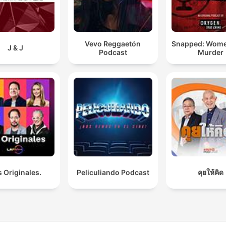
Vevo Reggaetón
Snapped: Wom
J & J
Podcast
Murder
 Originales.
Peliculiando Podcast
คุยให้คิด