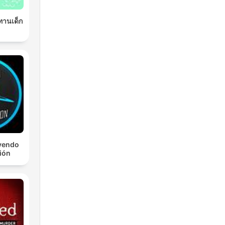
ิทานเด็ก
yendo
ción