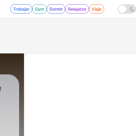
Trabajar
Gym
Dormir
Relajarse
Viaje
e