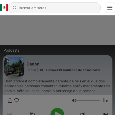
Podcasts
Canon
Canon
|
13 - Canon #13 Hablando de cosas nazis
Gran podcast completamente carente de bilis en el que dos
agradables personas comentan durante apróximadamente una
hora la pélicula, serie, comic o personaje de la semana.
1
x
Volumen