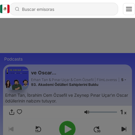
Podcasts
ve Oscar...
Erhan Tan & Pınar Uçar & Cem Özsefil | FilmLoverss
|
5 -
93. Akademi Ödülleri Sahiplerini Buldu
Erhan Tan, İbrahim Cem Özsefil ve Zeynep Pınar Uçar'ın Oscar
ödüllerinin nabzını tutuyor.
1
x
Volumen