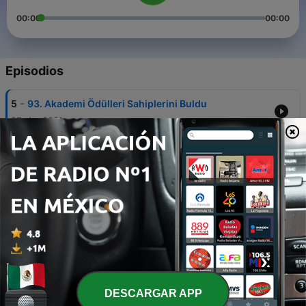
00:00
00:00
Episodios
-
5
93. Akademi Ödülleri Sahiplerini Buldu
27 abr. 2021
-
4
93. Akademi Ödülleri Öncesi Son Tahminler,
Sürprizler, Favoriler
25 abr. 2021
-
3
BAFTA, SAG ve DGA Ödülleri'nin Değerlendirilmesi,
En İyi Yönetmen ve En İyi Oyuncu Kategorilerinde
Oscar'ın Favorileri
16 abr. 2021
-
2
WGA ve PGA Ödülleri'nin Değerlendirmesi, En İyi
Film ve En İyi Uluslararası Film'de Oscar'ın
Favorileri
DESCARGAR APP
26 mar. 2021