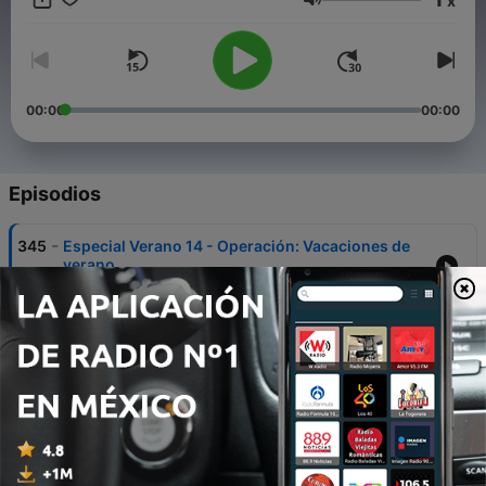
x
Arrieta y Jesús Fuertes repasan y destripan algunas de las
Volumen
mejores y más entrañables películas de los 80 que siguen
siendo muy disfrutables a día de hoy.
00:00
00:00
Episodios
-
345
Especial Verano 14 - Operación: Vacaciones de
verano
26 jul. 2026
-
344
Especial Verano 13 - Monstruos de las
profundidades
12 jul. 2026
-
343
07x21 - La rosa púrpura del Cairo - El Videoclub
de los 80
28 jun. 2026