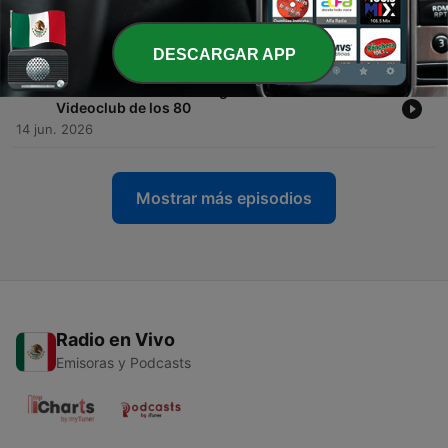
-
342
07x20 - Sagas interminables de los 80 - El
Videoclub de los 80
21 jun. 2026
DESCARGAR APP
-
341
07x19 - Aventuras en la gran ciudad - El
Videoclub de los 80
14 jun. 2026
Mostrar más episodios
Radio en Vivo
Emisoras y Podcasts