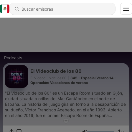
Podcasts
El Videoclub de los 80
El Videoclub de los 80
|
345 - Especial Verano 14 -
Operación: Vacaciones de verano
"El Videoclub de los 80" es un Escape Room situado en Gijón,
ciudad situada a orillas del Mar Cantábrico en el norte de
España. La historia del juego gira en torno a la desaparición de
su dueño, Víctor Francisco Acebedo, en el año 1993. Abierto
en el año 2016, fue el primer Escape Room de España
ambientado en los años 80. Bajo este amor por una década
con tanta influencia en el cine y la cultura de hoy en día, Jesús
1