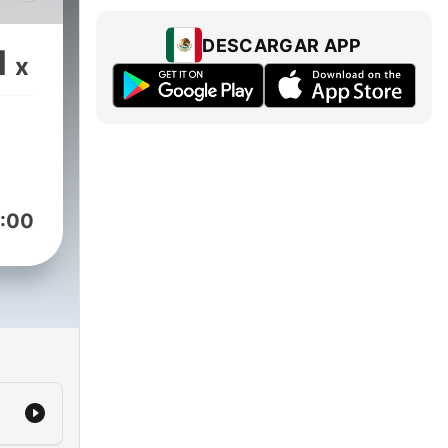
eras
as
DESCARGAR APP
1
x
do!
:00