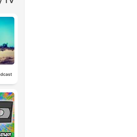
y TV
odcast