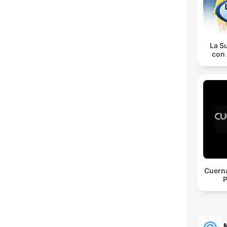
La S
con 
Cuerna
P