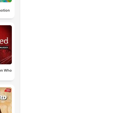
otion
en Who