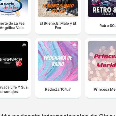
uerte de La Fea
El Bueno,El Malo y El
Retro 80
Angélica Vale
Feo
vaca Life Y Sus
RadioZa 104. 7
Princesa Me
ersonajes