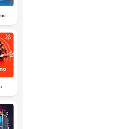
eno
o