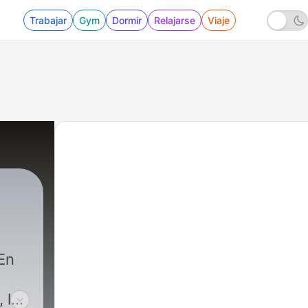
Trabajar
Gym
Dormir
Relajarse
Viaje
|
4 - Último podcast
 la