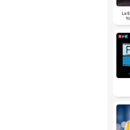
La E
Yo