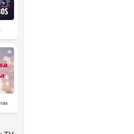
s
rida