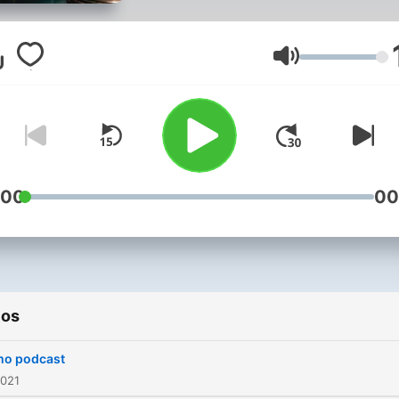
historia, como surgió, prim
películas y por supuesto, l
mejores películas, no te lo
Volumen
pierdas, escúchalo sin mie
:00
00
ios
mo podcast
2021