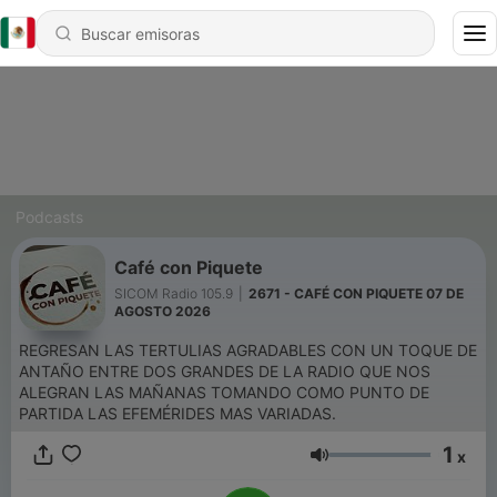
Podcasts
Café con Piquete
SICOM Radio 105.9
|
2671 - CAFÉ CON PIQUETE 07 DE
AGOSTO 2026
REGRESAN LAS TERTULIAS AGRADABLES CON UN TOQUE DE
ANTAÑO ENTRE DOS GRANDES DE LA RADIO QUE NOS
ALEGRAN LAS MAÑANAS TOMANDO COMO PUNTO DE
PARTIDA LAS EFEMÉRIDES MAS VARIADAS.
1
x
Volumen