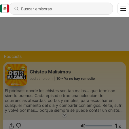
Podcasts
Chistes Malísimos
podlatino.com
|
10 - Ya no hay remedio
El pódcast donde los chistes son tan malos… que terminan
siendo buenos. Cada episodio trae una colección de
ocurrencias absurdas, cortas y simples, para escuchar en
cualquier momento del día y compartir con amigos. Reíte, sufrí
y volvé por más… porque siempre se puede contar un chiste
peor.
1
x
Volumen