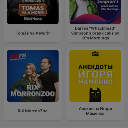
Darren “Whackhead”
Tomás Va A Morir
Simpson’s prank calls on
Kfm Mornings
Анекдоты Игоря
RIX MorronZoo
Маменко