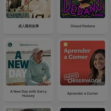
成人睡前故事
Chaud Dedans
A New Day with Gerry
Aprender a Comer
Hussey