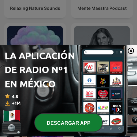
Relaxing Nature Sounds
Mente Maestra Podcast
Sonido de Lluvia, Lluvia
Relajante, Lluvia Suave,
Las 3 R's
Lluvia Nocturna,
Descanso Con Lluvia
DESCARGAR APP