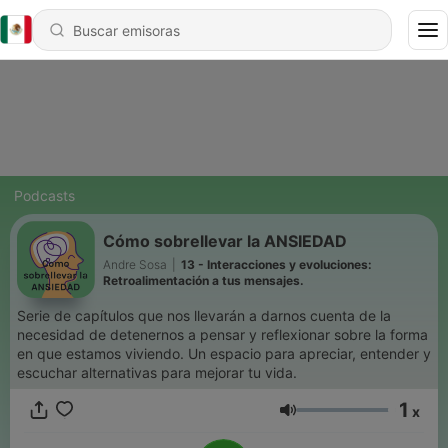
Podcasts
Cómo sobrellevar la ANSIEDAD
Andre Sosa
|
13 - Interacciones y evoluciones:
Retroalimentación a tus mensajes.
Serie de capítulos que nos llevarán a darnos cuenta de la
necesidad de detenernos a pensar y reflexionar sobre la forma
en que estamos viviendo. Un espacio para apreciar, entender y
escuchar alternativas para mejorar tu vida.
1
x
Volumen