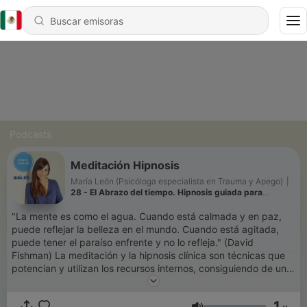
Podcasts
Meditación Hipnosis
María León (Psicóloga especialista en Trauma y Apego)
|
28 - El Abrazo del tiempo. Hipnosis guiada para
integrar pasado, presente y futuro.
"La mente es como el agua. Cuando está calmada y en paz,
puede reflejar la belleza en el mundo. Cuando está agitada,
puede tener el paraíso enfrente y no lo refleja." (David
Fishman) La meditación y la hipnosis clínica son técnicas que
potencian y utilizan los recursos internos, consiguiendo de una
forma más rápida y eficaz la resolución de los conflictos. Te
acompaño en este proceso para mejorar tu autoconocimiento,
1