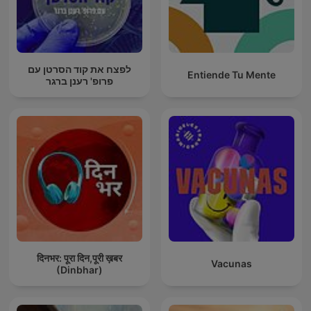
לפצח את קוד הסרטן עם
Entiende Tu Mente
פרופ' רענן ברגר
दिनभर: पूरा दिन,पूरी ख़बर
Vacunas
(Dinbhar)