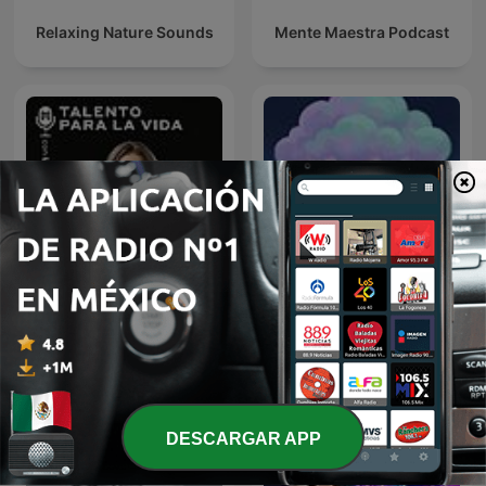
Relaxing Nature Sounds
Mente Maestra Podcast
Sonido de Lluvia, Lluvia
Talento Para la Vida con
Relajante, Lluvia Suave,
Lu Botello
Lluvia Nocturna,
Descanso Con Lluvia
DESCARGAR APP