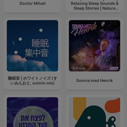
Doctor Mihail
Relaxing Sleep Sounds &
Sleep Stories | Nature
Sound For Sleep | ASMR
睡眠音 | ホワイトノイズ (す
Somna med Henrik
いみんおと, suimin oto)