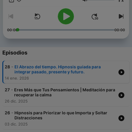
x
tu capacidad de autorregulación, a modular del dolor,
Volumen
aumentar tu creatividad, motivación y autoestima. Tu calma es
la llave para vivir mejor.
00:00
00:00
Episodios
-
28
El Abrazo del tiempo. Hipnosis guiada para
integrar pasado, presente y futuro.
14 ene. 2026
-
27
Eres Más que Tus Pensamientos | Meditación para
recuperar la calma
26 dic. 2025
-
26
Hipnosis para Priorizar lo que Importa y Soltar
Distracciones
03 dic. 2025