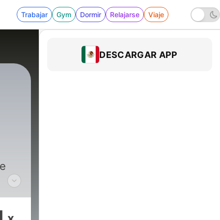
Trabajar
Gym
Dormir
Relajarse
Viaje
DESCARGAR APP
de
 de
1
x