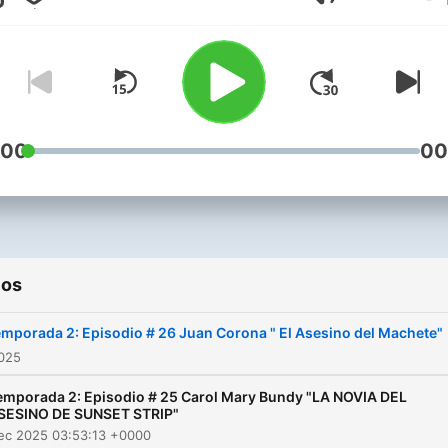
Volumen
conocerás las historias de
Jeffrey Dahmer, John Way
Gacy, Charles Manson, Ric
Ramírez, Fred y Rosemary
West, Ted Bundy y mucho
otros criminales cuya mald
:00
00
parece sacada de una
película… pero fue real. Nos
adentramos en sus infanci
sus mentes retorcidas, y s
ios
motivaciones para cometer
crímenes sanguinarios que
mporada 2: Episodio # 26 Juan Corona " El Asesino del Machete"
marcaron a generaciones.
2025
Narrado por Santiago Guev
emporada 2: Episodio # 25 Carol Mary Bundy "LA NOVIA DEL
este podcast explora el la
SESINO DE SUNSET STRIP"
ec 2025 03:53:13 +0000
más oscuro de la condició