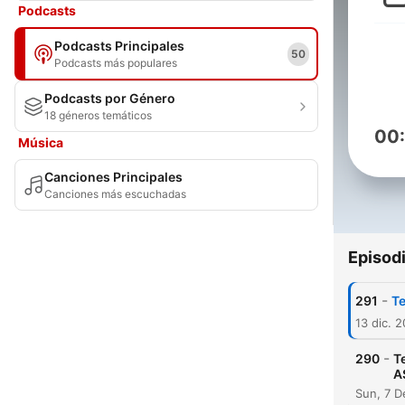
Podcasts
Podcasts Principales
50
Podcasts más populares
Podcasts por Género
18 géneros temáticos
00
Música
Canciones Principales
Canciones más escuchadas
Episod
-
291
Te
13 dic. 
-
290
T
A
Sun, 7 D