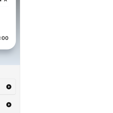
ne
hard
s
ad
:00
as,
us
ara,
do
n