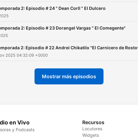
humana. ¿Será que la realidad
emporada 2: Episodio # 24 " Dean Corll " El Dulcero
ya superó por mucho a la
 2025
ficción?Crímenes de Terror
emporada 2: Episodio # 23 Dorangel Vargas " El Comegente"
adentrará a las vidas de es
2025
hombres y mujeres para
mporada 2: Episodio # 22 Andrei Chikatilo "El Carnicero de Rosto
conocer cómo fue su infanc
Nov 2025 04:32:09 +0000
cuáles fueron sus
motivaciones para adentra
Mostrar más episodios
al mundo del hampa y
explicaremos por qué
cometieron actos tan
sanguinarios y dignos de 
película de miedo. ¿Será 
la realidad ya superó por
dio en Vivo
Recursos
Locutores
soras y Podcasts
mucho a la ficción?
Widgets