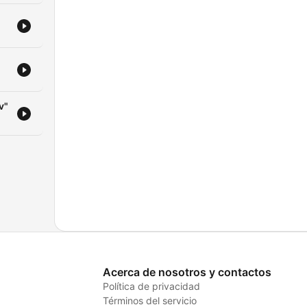
 se
tos
v"
ia,
rse
una
que
Acerca de nosotros y contactos
Política de privacidad
Términos del servicio