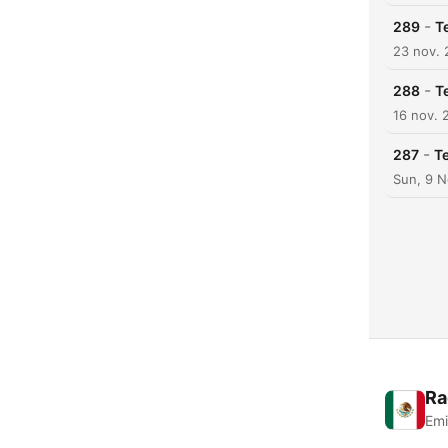
-
289
T
23 nov.
-
288
T
16 nov. 
-
287
Te
Sun, 9 
Ra
Emi