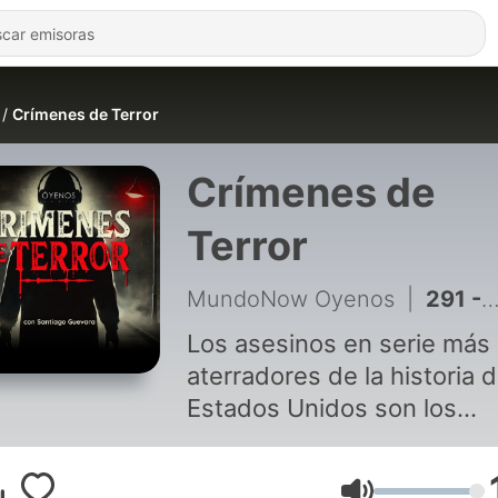
Crímenes de Terror
Crímenes de
Terror
MundoNow Oyenos
|
291 - Temporada 2: Episodio # 26 Juan Corona " El Asesino del Machete"
Los asesinos en serie más
aterradores de la historia 
Estados Unidos son los
protagonistas de Crímenes
Terror. En este podcast