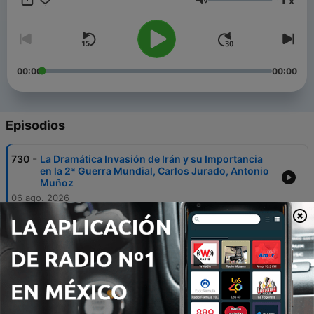
x
Volumen
00:00
00:00
Episodios
-
730
La Dramática Invasión de Irán y su Importancia
en la 2ª Guerra Mundial, Carlos Jurado, Antonio
Muñoz
06 ago. 2026
-
729
El Ejército Alemán de Comunistas y Traidores de
Stalin | La Historia Olvidada de las Tropas
Seydlitz
06 ago. 2026
-
728
Apocalipsis en Stalingrado 1942-1943 | La
Batalla Más Sangrienta de la Guerra | Fernando