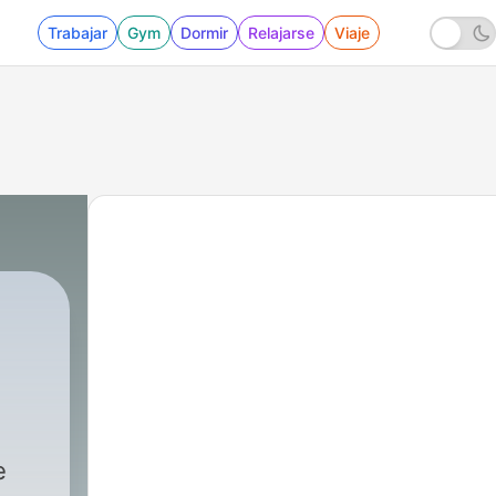
Trabajar
Gym
Dormir
Relajarse
Viaje
e