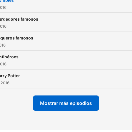
ombies
2016
erdedores famosos
2016
rqueros famosos
2016
ntihéroes
2016
rry Potter
 2016
Mostrar más episodios