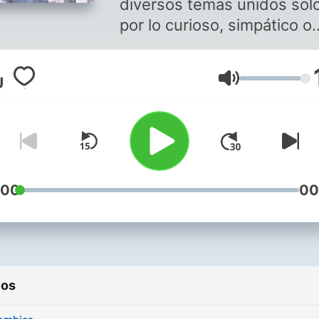
diversos temas unidos sol
por lo curioso, simpático o
divertido.
Volumen
:00
00
ios