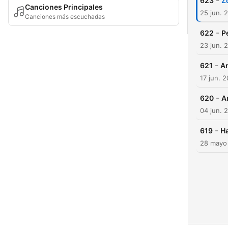
-
623
Z
Canciones Principales
25 jun. 
Canciones más escuchadas
-
622
P
23 jun. 
-
621
A
17 jun. 
-
620
A
04 jun. 
-
619
Ha
28 mayo