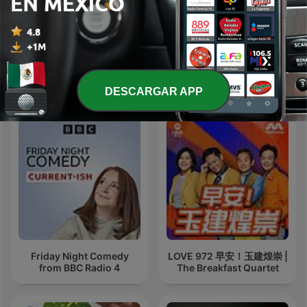
Erazno y La Chokolata El
La Corneta Extendida
Podcast
Más podcasts internacionales de Comedia
DESCARGAR APP
Friday Night Comedy
LOVE 972 早安！玉建煌崇 |
from BBC Radio 4
The Breakfast Quartet