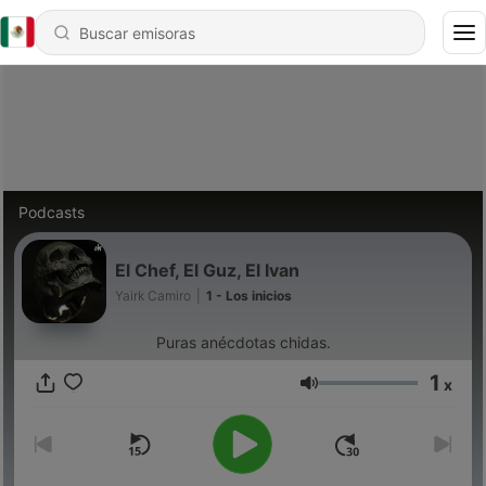
Podcasts
El Chef, El Guz, El Ivan
Yairk Camiro
|
1 - Los inicios
Puras anécdotas chidas.
1
x
Volumen