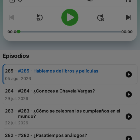
x
moving on to practice
Volumen
https://www.patreon.com/c/espanolalamexicana/membership
BONUS AUDIOS FOR PATREON COMMUNITY MEMBERS HERE:
https://open.spotify.com/show/1f2k2ZRd9IQTd0M4EKnbYh
00:00
00:00
Episodios
-
285
#285 - Hablemos de libros y películas
05 ago. 2026
-
284
#284 - ¿Conoces a Chavela Vargas?
29 jul. 2026
-
283
#283 - ¿Cómo se celebran los cumpleaños en el
mundo?
22 jul. 2026
-
282
#282 - ¿Pasatiempos análogos?