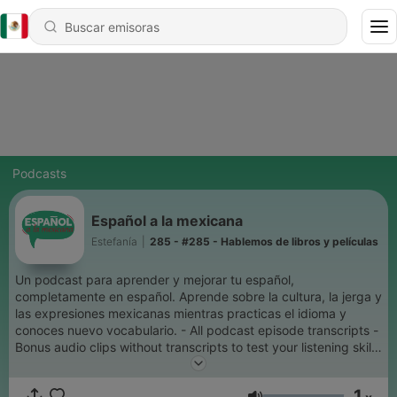
Podcasts
Español a la mexicana
Estefanía
|
285 - #285 - Hablemos de libros y películas
Un podcast para aprender y mejorar tu español,
completamente en español. Aprende sobre la cultura, la jerga y
las expresiones mexicanas mientras practicas el idioma y
conoces nuevo vocabulario. - All podcast episode transcripts -
Bonus audio clips without transcripts to test your listening skills
- Infographics on grammar, expressions, and vocabulary -
Interactive grammar activities to practice the theory before
1