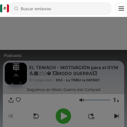
Podcasts
EL TEMACH - MOTIVACIÓN para el GYM
💪🏼🏋🏻‍♀🔱 💥MODO GUERRA💥
El Compa Alex
|
953 - La TRIBU te DEFINE1
Seguimos en Modo Guerra mis Compas!
1
x
Volumen