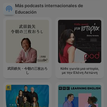
Más podcasts internacionales de
Educación
武田鉄矢・今朝の三枚おろ
Κάθε γωνία μια ιστορία,
し
με την Ελένη Λετώνη