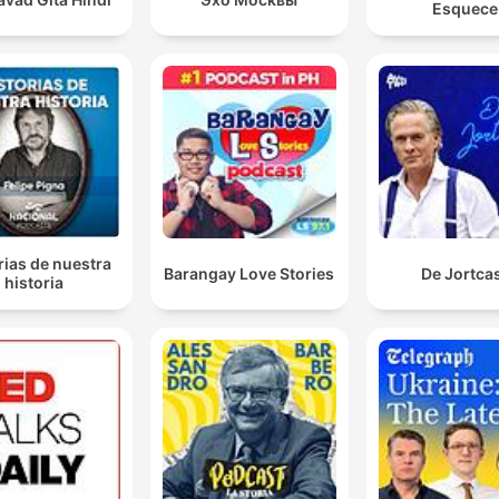
Esquece
rias de nuestra
Barangay Love Stories
De Jortca
historia