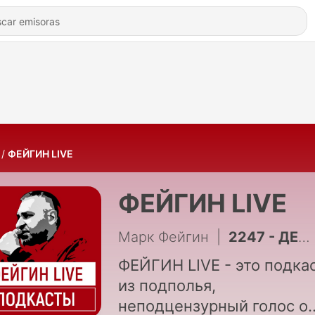
ФЕЙГИН LIVE
ФЕЙГИН LIVE
Марк Фейгин
|
2247 - ДЕНЬ 1625: ПУТИН И «ВОЗДУШНОЕ ПЕРЕМИРИЕ»
ФЕЙГИН LIVE - это подка
из подполья,
неподцензурный голос о