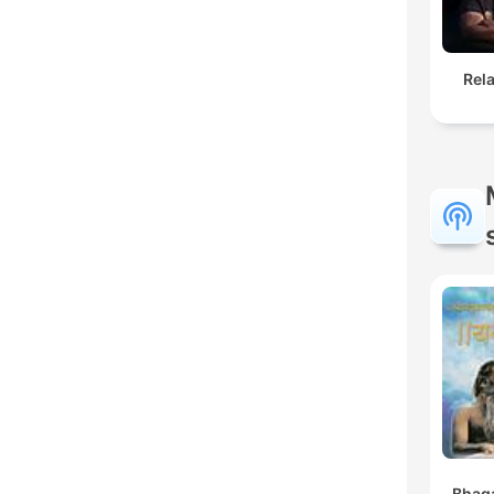
Rel
Bhaga