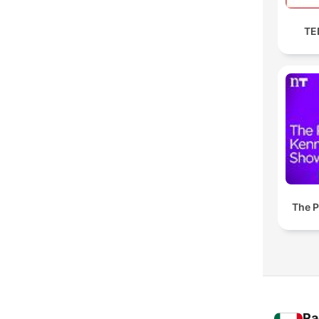
TED
The P
Ra