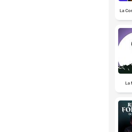
La Co
La 