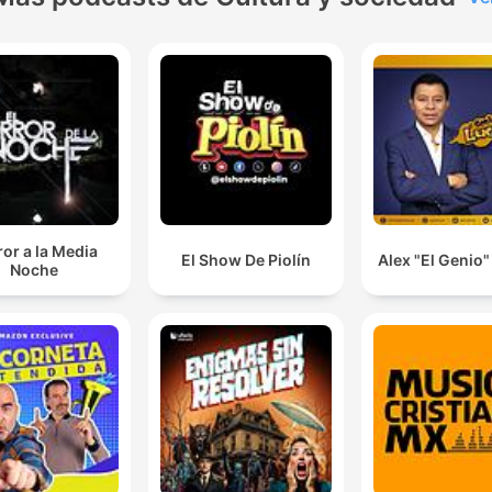
or a la Media
El Show De Piolín
Alex "El Genio
Noche