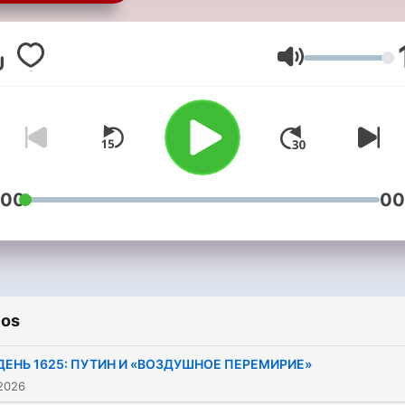
самых главных русских
вопросах, "расшифрован
самописец" поколения,
Volumen
разбившегося за два
путинских десятилетия.
:00
00
ios
ДЕНЬ 1625: ПУТИН И «ВОЗДУШНОЕ ПЕРЕМИРИЕ»
 2026