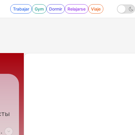
Trabajar
Gym
Dormir
Relajarse
Viaje
сты