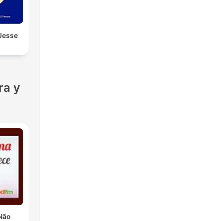
 Jesse
ra y
Não