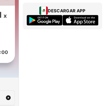
ный
DESCARGAR APP
1
x
:00