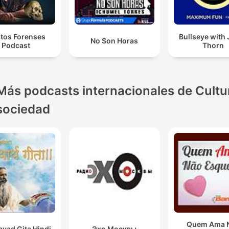
atos Forenses
Bullseye with
No Son Horas
Podcast
Thorn
Más podcasts internacionales de Cultu
sociedad
Quem Ama 
vad Gita Hindi
Эхо Москвы