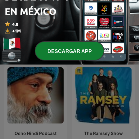
StarTalk Radio
English, please
Más podcasts internacionales de
DESCARGAR APP
Educación
Osho Hindi Podcast
The Ramsey Show