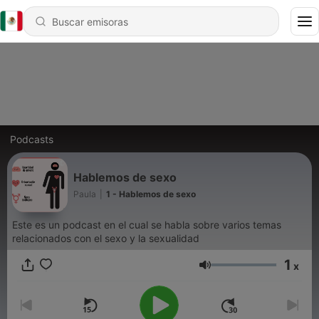
Podcasts
Hablemos de sexo
Paula
|
1 - Hablemos de sexo
Este es un podcast en el cual se habla sobre varios temas
relacionados con el sexo y la sexualidad
1
x
Volumen