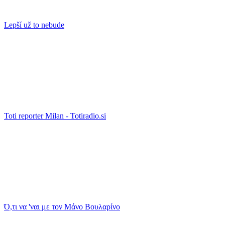
Lepší už to nebude
Toti reporter Milan - Totiradio.si
Ό,τι να 'ναι με τον Μάνο Βουλαρίνο