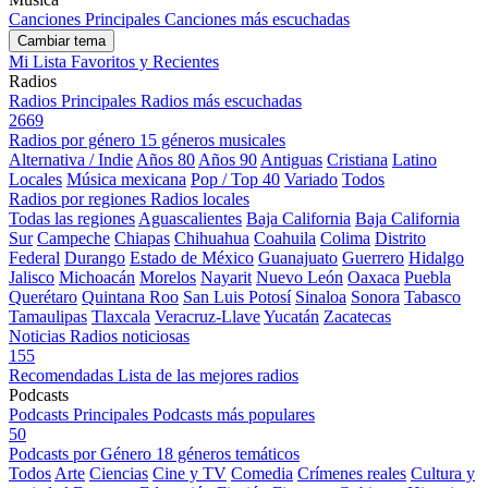
Canciones Principales
Canciones más escuchadas
Cambiar tema
Mi Lista
Favoritos y Recientes
Radios
Radios Principales
Radios más escuchadas
2669
Radios por género
15 géneros musicales
Alternativa / Indie
Años 80
Años 90
Antiguas
Cristiana
Latino
Locales
Música mexicana
Pop / Top 40
Variado
Todos
Radios por regiones
Radios locales
Todas las regiones
Aguascalientes
Baja California
Baja California
Sur
Campeche
Chiapas
Chihuahua
Coahuila
Colima
Distrito
Federal
Durango
Estado de México
Guanajuato
Guerrero
Hidalgo
Jalisco
Michoacán
Morelos
Nayarit
Nuevo León
Oaxaca
Puebla
Querétaro
Quintana Roo
San Luis Potosí
Sinaloa
Sonora
Tabasco
Tamaulipas
Tlaxcala
Veracruz-Llave
Yucatán
Zacatecas
Noticias
Radios noticiosas
155
Recomendadas
Lista de las mejores radios
Podcasts
Podcasts Principales
Podcasts más populares
50
Podcasts por Género
18 géneros temáticos
Todos
Arte
Ciencias
Cine y TV
Comedia
Crímenes reales
Cultura y