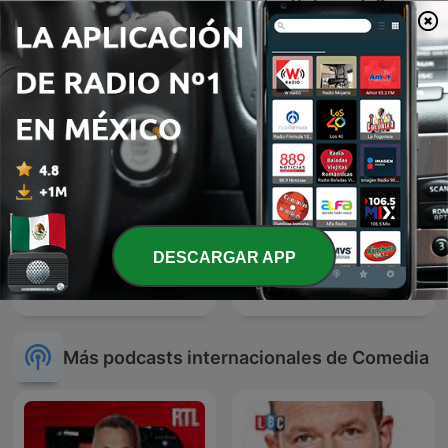
Las Historias de Don
Panda Show (NO OFICIAL)
Cheto
DESCARGAR APP
Erazno y La Chokolata El
La Tremenda Corte
Podcast
Más podcasts internacionales de Comedia