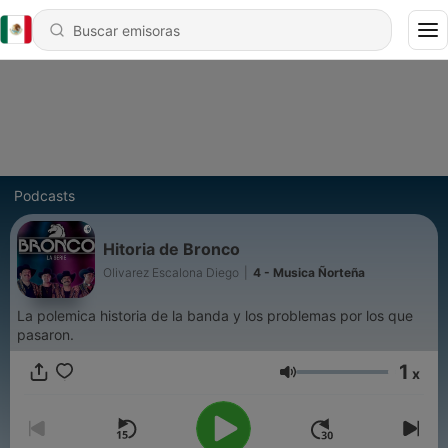
Podcasts
Hitoria de Bronco
Olivarez Escalona Diego
|
4 - Musica Ñorteña
La polemica historia de la banda y los problemas por los que
pasaron.
1
x
Volumen