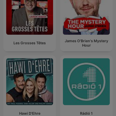
James O'Brien's Mystery
Les Grosses Têtes
Hour
Hawi D'Ehre
Rádió 1