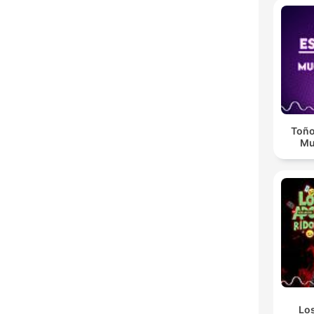
Toño
Mu
Lo