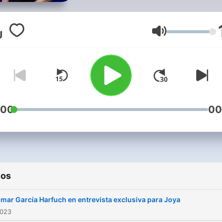
positivo”, a través de las
reflexiones, consejos de
expertos, lectura de libros,
Volumen
caminito de la escuela,
noticias, promociones, las
mejores entrevistas con tu
artistas preferidos y la mej
programación de música e
:00
00
español en toda la radio.
ios
mar García Harfuch en entrevista exclusiva para Joya
2023