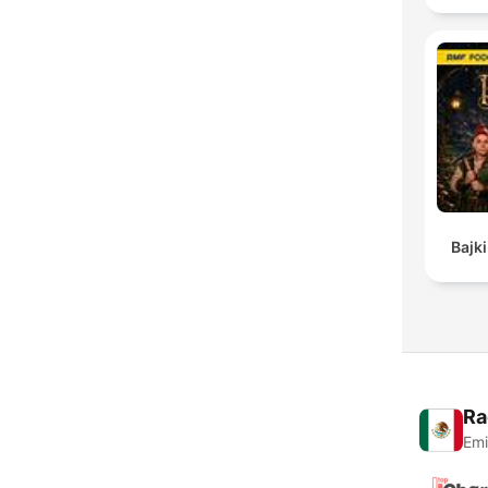
Bajki
Ra
Emi