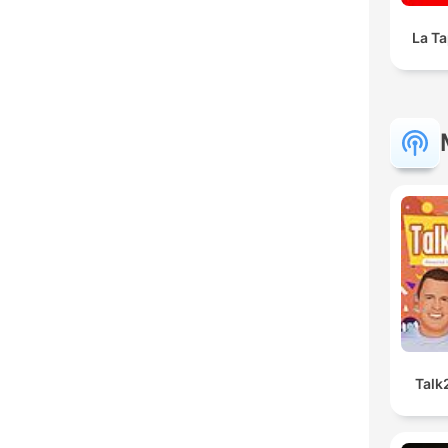
La Ta
Talk