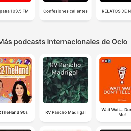
patía 103.5 FM
Confesiones calientes
RELATOS DE 
Más podcasts internacionales de Ocio
Wait Wait... Don
2TheHand 90s
RV Pancho Madrigal
Me!