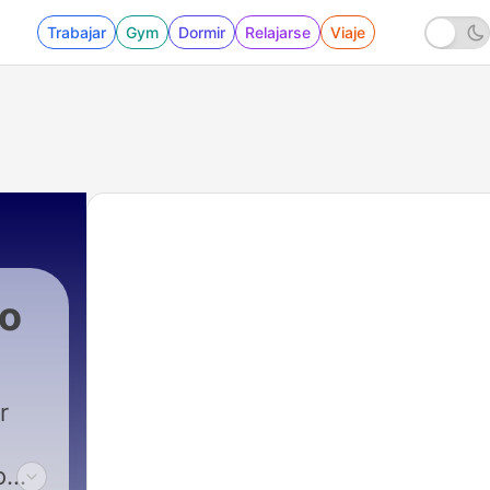
Trabajar
Gym
Dormir
Relajarse
Viaje
o
r
o