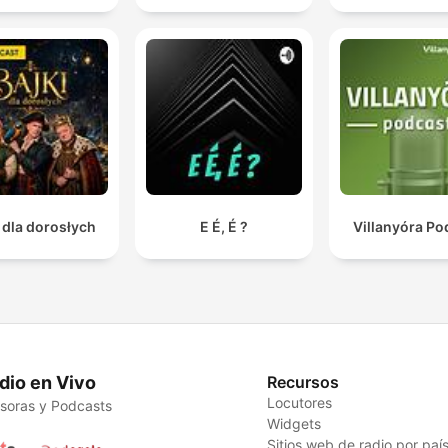
 dla dorosłych
E É, É ?
Villanyóra Po
dio en Vivo
Recursos
Locutores
soras y Podcasts
Widgets
Sitios web de radio por paí