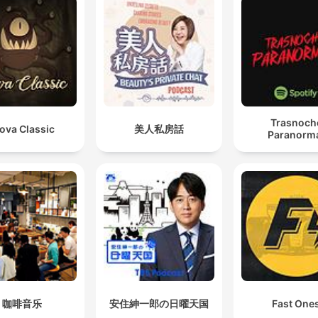
Trasnoch
ova Classic
美人私房話
Paranorm
咖啡音乐
安住紳一郎の日曜天国
Fast One