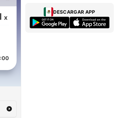
DESCARGAR APP
1
x
 el
s
or
n
:00