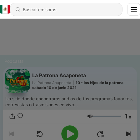
Podcasts
La Patrona Acaponeta
La Patrona Acaponeta
|
10 - los hijos de la patrona
sabado 10 de junio 2021
Un sitio donde encontraras audios de tus programas favoritos,
entrevistas o trasmisiones en vivo...
1
x
Volumen