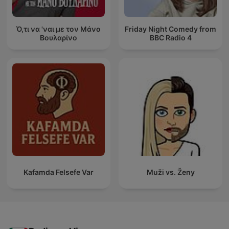
Ό,τι να 'ναι με τον Μάνο
Friday Night Comedy from
Βουλαρίνο
BBC Radio 4
Kafamda Felsefe Var
Muži vs. Ženy