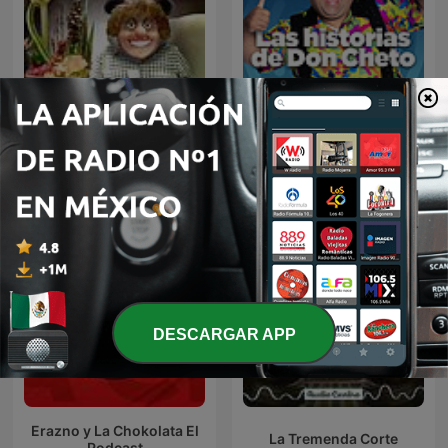
Las Historias de Don
Panda Show (NO OFICIAL)
Cheto
DESCARGAR APP
Erazno y La Chokolata El
La Tremenda Corte
Podcast