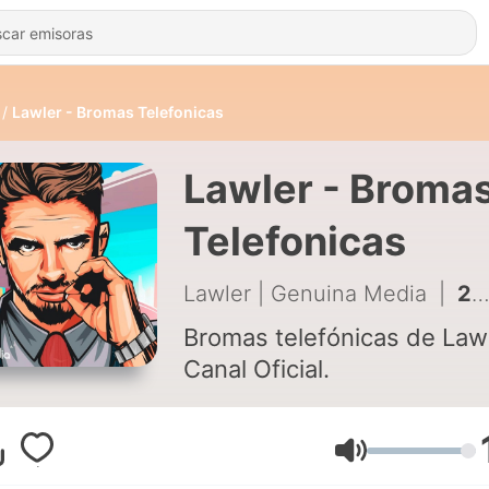
Lawler - Bromas Telefonicas
Lawler - Broma
Telefonicas
Lawler | Genuina Media
|
266 - MI HIJO CHOCÓ SU COCHE (Broma Telefónica)
Bromas telefónicas de Lawl
Canal Oficial.
Volumen