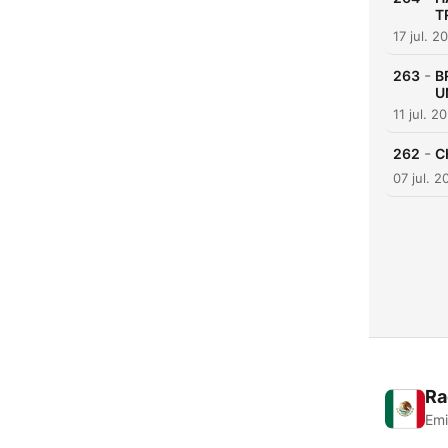
T
17 jul. 2
-
263
B
U
11 jul. 2
-
262
C
07 jul. 2
Ra
Emi