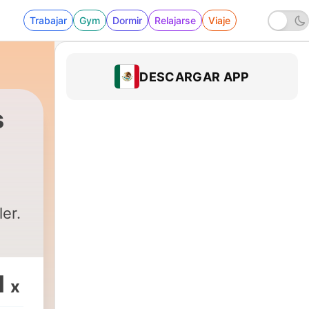
Trabajar
Gym
Dormir
Relajarse
Viaje
DESCARGAR APP
s
er.
1
x