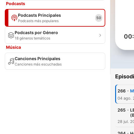
Podcasts
Podcasts Principales
50
Podcasts más populares
Podcasts por Género
00
18 géneros temáticos
Música
Canciones Principales
Canciones más escuchadas
Episod
-
266
M
04 ago.
-
265
L
(
28 jul. 
-
264
H