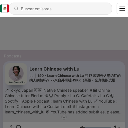
Podcasts
Learn Chinese with Lu
Lu
|
140 - Learn Chinese with Lu #117 应该告诉患绝症的
病人病情吗？ --来自外研社HSKK（高级）全真模拟试题
📍Tokyo,Japan 🇨🇳 Native Chinese speaker 👩‍🏫 Online
Chinese tutor Find me⬇️ 💻 Preply：Lu G. Cafetalk : Lu G 🎧
Spotify | Apple Podcast : learn Chinese with Lu 🔗 YouTube：
Learn Chinese with Lu Contact me⬇️ 📱Instagram ：
learn_chinese_with_lu 🌟 YouTube has added subtitles, please
move to YouTube for the transcriptions. thank you for your
support💗
1