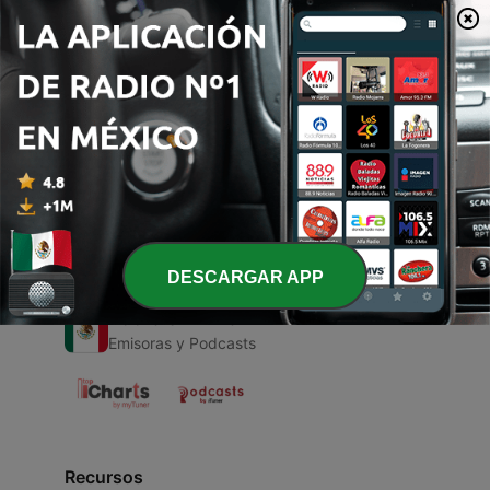
00:00
00:00
Episodios
-
1
Cultura maya
30 abr. 2021
DESCARGAR APP
Radio en Vivo
Emisoras y Podcasts
Recursos