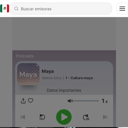
Podcasts
Maya
Valerie Silva
|
1 - Cultura maya
Datos importantes
1
x
Volumen