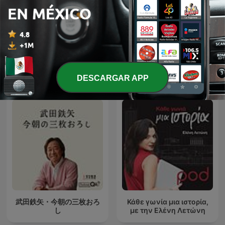
StarTalk Radio
Tu Desarrollo Personal
Más podcasts internacionales de
DESCARGAR APP
Educación
武田鉄矢・今朝の三枚おろ
Κάθε γωνία μια ιστορία,
し
με την Ελένη Λετώνη