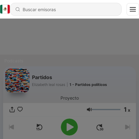
Podcasts
Partidos
Elizabeth leal rosas
|
1 - Partidos políticos
Proyecto
1
x
Volumen