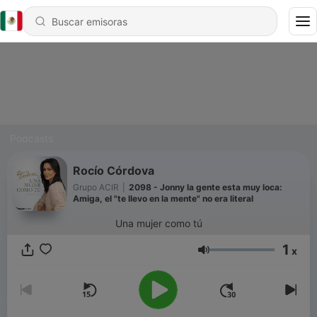
Podcasts
Rocío Córdova
Grupo ACIR
|
2098 - Jonny la gente esta muy loca:
Amiga, el "te llevo en la mente" no era literal
Una mujer como tú
1
x
Volumen