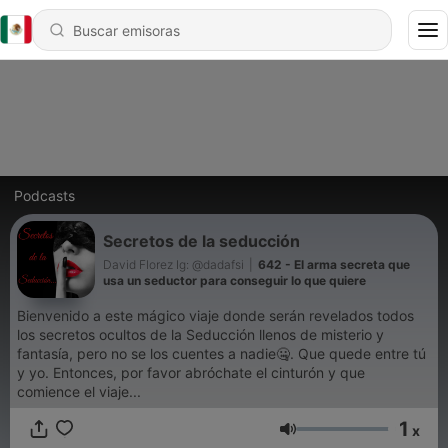
Podcasts
Secretos de la seducción
David Florez Ig: @dadafsi
|
642 - El arma secreta que
usa un seductor para conseguir lo que quiere
Bienvenido a este mágico viaje donde serán revelados todos
los secretos ocultos de la Seducción llenos de misterio y
fantasía, pero no se los cuentes a nadie🤐. Que quede entre tú
y yo. Entonces, por favor abróchate el cinturón y que
comience el viaje...
1
x
Volumen