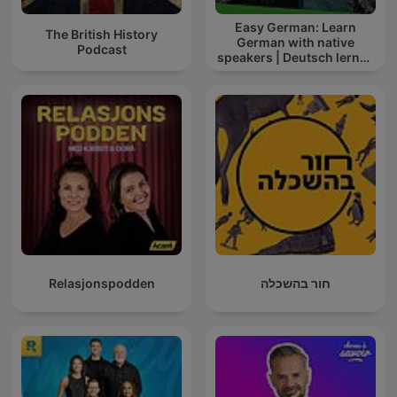
Easy German: Learn
The British History
German with native
Podcast
speakers | Deutsch lernen
mit Muttersprachlern
Relasjonspodden
חור בהשכלה